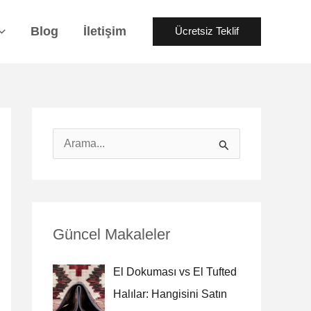
Blog
İletişim
Ücretsiz Teklif
A
r
a
y
Güncel Makaleler
ı
n
El Dokuması vs El Tufted
:
Halılar: Hangisini Satın