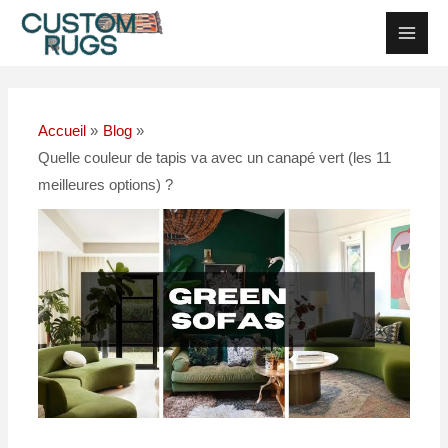
Skip
Navigation
Men
to
postale
Princ
content
Accueil
Blog
Quelle couleur de tapis va avec un canapé vert (les 11
meilleures options) ?