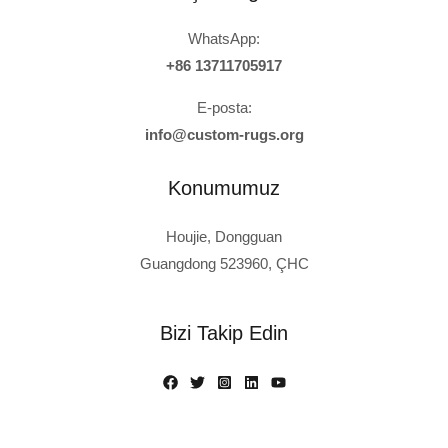
WhatsApp:
+86 13711705917
E-posta:
info@custom-rugs.org
Konumumuz
Houjie, Dongguan
Guangdong 523960, ÇHC
Russian
Polish
Bizi Takip Edin
Italian
French
Spanish
German