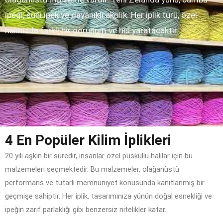
ipeği, suni ipek ve dayanıklı akrilik. Her iplik türü, özel
halınızda farklı bir görünüm ve his yaratacaktır.
4 En Popüler Kilim İplikleri
20 yılı aşkın bir süredir, insanlar özel püsküllü halılar için bu
malzemeleri seçmektedir. Bu malzemeler, olağanüstü
performans ve tutarlı memnuniyet konusunda kanıtlanmış bir
geçmişe sahiptir. Her iplik, tasarımınıza yünün doğal esnekliği ve
ipeğin zarif parlaklığı gibi benzersiz nitelikler katar.