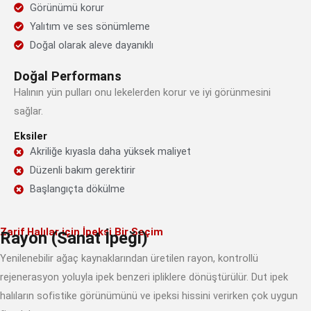
Görünümü korur
Yalıtım ve ses sönümleme
Doğal olarak aleve dayanıklı
Doğal Performans
Halının yün pulları onu lekelerden korur ve iyi görünmesini
sağlar.
Eksiler
Akriliğe kıyasla daha yüksek maliyet
Düzenli bakım gerektirir
Başlangıçta dökülme
Zarif Halılar için İpeksi Bir Seçim
Rayon (Sanat İpeği)
Yenilenebilir ağaç kaynaklarından üretilen rayon, kontrollü
rejenerasyon yoluyla ipek benzeri ipliklere dönüştürülür. Dut ipek
halıların sofistike görünümünü ve ipeksi hissini verirken çok uygun