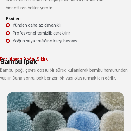
dokusunu korumasını sağlayarak harika görünen ve
hissettiren halılar yaratır.
Eksiler
Yünden daha az dayanıklı
Profesyonel temizlik gerektirir
Yoğun yaya trafiğine karşı hassas
Parıldayan Doğal Şıklık
Bambu İpek
Bambu ipeği, çevre dostu bir süreç kullanılarak bambu hamurundan
yapılır. Daha sonra ipek benzeri bir yapı oluşturmak için eğrilir.