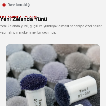
Renk berraklığı
En Popüler Kilim İpliği
Yeni Zelanda Yünü
Yeni Zelanda yünü, güçlü ve yumuşak olması nedeniyle özel halılar
yapmak için mükemmel bir seçimdir.