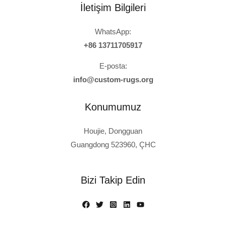
İletişim Bilgileri
WhatsApp:
+86 13711705917
E-posta:
info@custom-rugs.org
Konumumuz
Houjie, Dongguan
Guangdong 523960, ÇHC
Russian
Polish
Bizi Takip Edin
Italian
French
Spanish