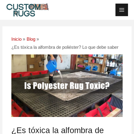
Ir
Navegación
Men
al
posterior
Princ
contenido
Inicio
Blog
¿Es tóxica la alfombra de poliéster? Lo que debe saber
¿Es tóxica la alfombra de