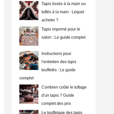
Tapis tissés à la main ou
c
tuftés à la main : Lequel
h
acheter ?
e
Tapis imprimé pour le
d
salon : Le guide complet
e
:
Instructions pour
l'entretien des tapis
touffetés : Le guide
complet
Combien coûte le tuftage
d'un tapis ? Guide
complet des prix
Le touffetage des tapis