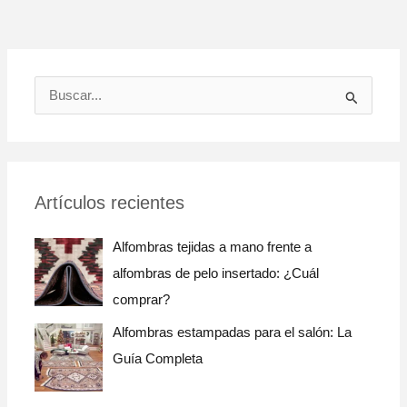
B
u
s
c
Artículos recientes
a
r
Alfombras tejidas a mano frente a
:
alfombras de pelo insertado: ¿Cuál
comprar?
Alfombras estampadas para el salón: La
Guía Completa