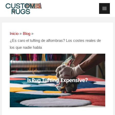
Ir
Navegación
Men
al
posterior
Princ
contenido
Inicio
Blog
¿Es caro el tufting de alfombras? Los costes reales de
los que nadie habla