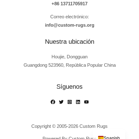
+86 13711705917
Correo electrónico:
info@custom-rugs.org
Nuestra ubicación
Houjie, Dongguan
Guangdong 523960, República Popular China
Russian
Polish
Síguenos
Turkish
Italian
French
German
Copyright © 2005-2026 Custom Rugs
English
Spanish
Powered By Custom Rugs