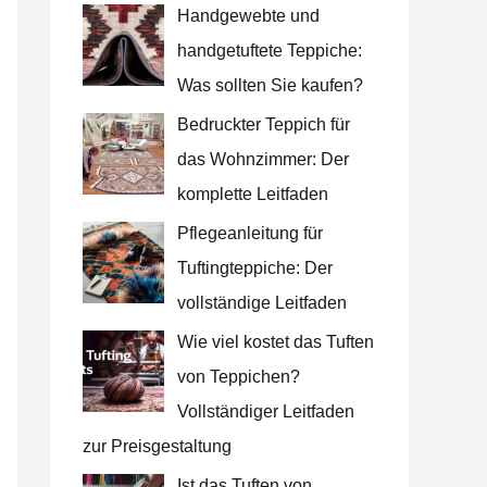
Handgewebte und
a
handgetuftete Teppiche:
c
Was sollten Sie kaufen?
h
Bedruckter Teppich für
:
das Wohnzimmer: Der
komplette Leitfaden
Pflegeanleitung für
Tuftingteppiche: Der
vollständige Leitfaden
Wie viel kostet das Tuften
von Teppichen?
Vollständiger Leitfaden
zur Preisgestaltung
Ist das Tuften von