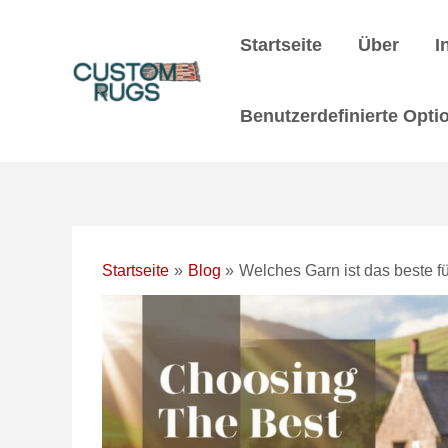
Zum
Nach
Inhalt
der
Startseite
Über
I
springen
Navigation
Benutzerdefinierte Opti
Startseite
Blog
Welches Garn ist das beste f