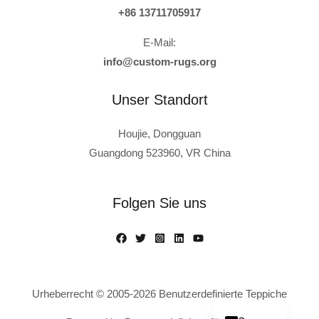
+86 13711705917
E-Mail:
info@custom-rugs.org
Unser Standort
Houjie, Dongguan
Guangdong 523960, VR China
Russian
Polish
Folgen Sie uns
Turkish
Italian
French
Spanish
Urheberrecht © 2005-2026 Benutzerdefinierte Teppiche
English