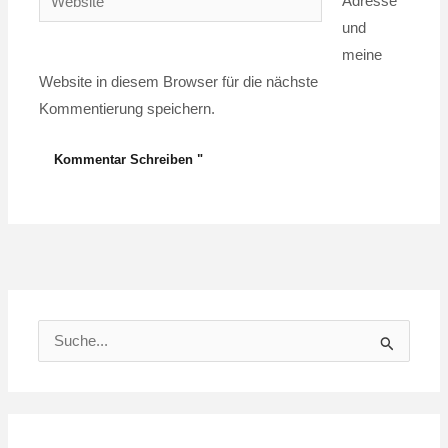
Adresse
und
meine
Website in diesem Browser für die nächste
Kommentierung speichern.
S
u
c
h