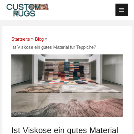
Zum
Nach
Haup
Inhalt
der
springen
Navigation
Startseite
Blog
Ist Viskose ein gutes Material für Teppiche?
Ist Viskose ein gutes Material