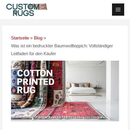
Zum
Nach
Haup
Inhalt
der
springen
Navigation
Startseite
Blog
Was ist ein bedruckter Baumwollteppich: Vollständiger
Leitfaden für den Käufer