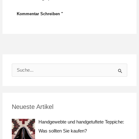
S
u
c
h
Neueste Artikel
e
n
Handgewebte und handgetuftete Teppiche:
a
Was sollten Sie kaufen?
c