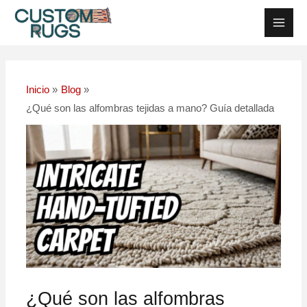
Ir
Navegación
Men
al
posterior
Princ
contenido
Inicio
Blog
¿Qué son las alfombras tejidas a mano? Guía detallada
¿Qué son las alfombras