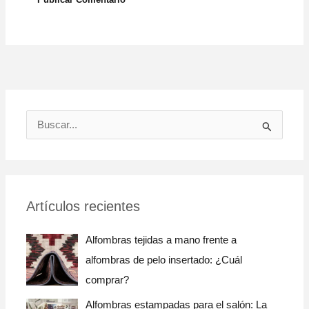
B
u
s
c
Artículos recientes
a
r
Alfombras tejidas a mano frente a
:
alfombras de pelo insertado: ¿Cuál
comprar?
Alfombras estampadas para el salón: La