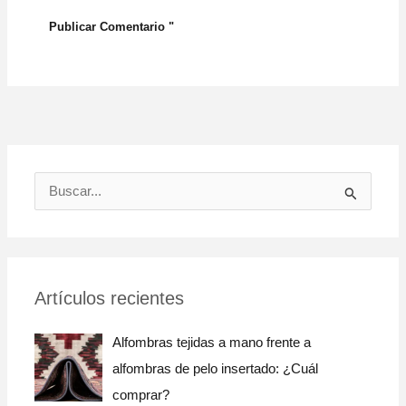
B
u
s
c
Artículos recientes
a
r
Alfombras tejidas a mano frente a
:
alfombras de pelo insertado: ¿Cuál
comprar?