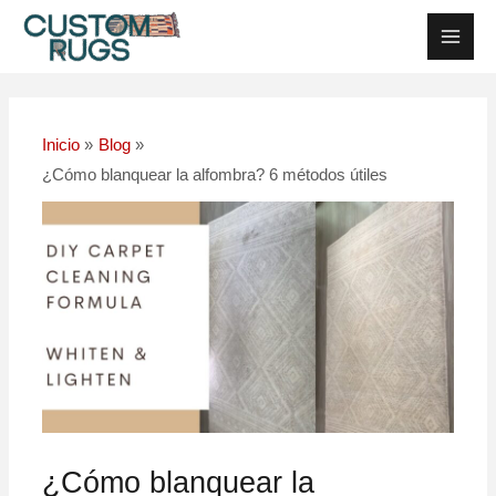
Ir
Navegación
Men
al
posterior
Princ
contenido
Inicio
Blog
¿Cómo blanquear la alfombra? 6 métodos útiles
¿Cómo blanquear la