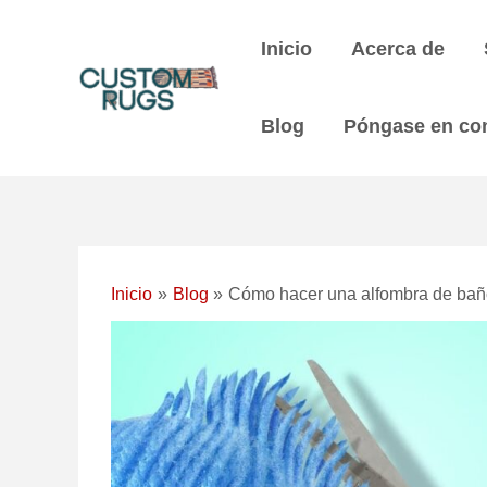
Ir
Navegación
al
posterior
Inicio
Acerca de
contenido
Blog
Póngase en co
Inicio
Blog
Cómo hacer una alfombra de bañ