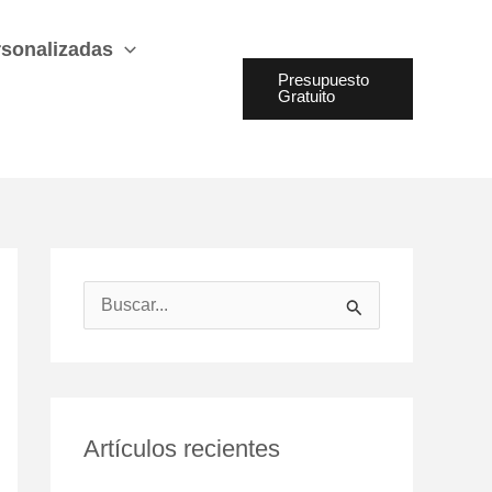
sonalizadas
Presupuesto
Gratuito
B
u
s
c
Artículos recientes
a
r