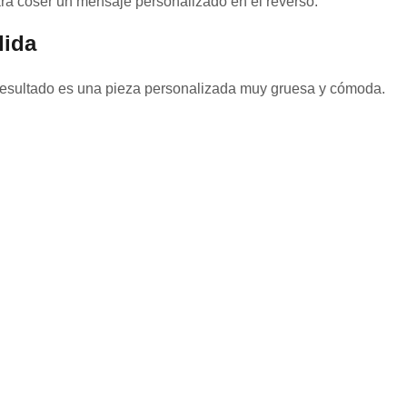
para coser un mensaje personalizado en el reverso.
dida
 resultado es una pieza personalizada muy gruesa y cómoda.