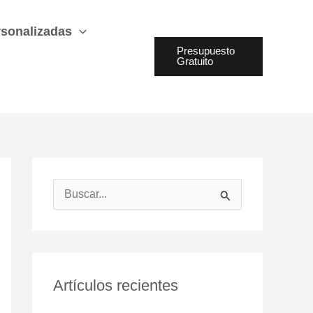
sonalizadas
Presupuesto
Gratuito
B
u
s
c
Artículos recientes
a
r