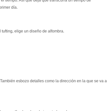
 el tiempo. Así que deja que transcurra un tiempo de
primer día.
ufting, elige un diseño de alfombra.
o. También esbozo detalles como la dirección en la que se va a