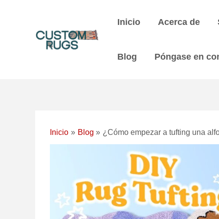
Ir
Navegación
al
posterior
Inicio
Acerca de
contenido
Blog
Póngase en co
Inicio
Blog
¿Cómo empezar a tufting una alf