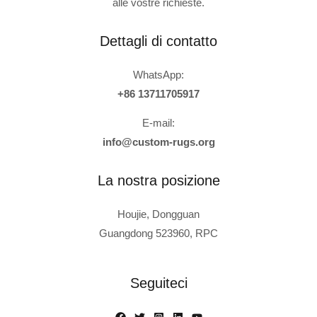
alle vostre richieste.
Dettagli di contatto
WhatsApp:
+86 13711705917
E-mail:
info@custom-rugs.org
La nostra posizione
Houjie, Dongguan
Guangdong 523960, RPC
Russian
Polish
Seguiteci
Turkish
French