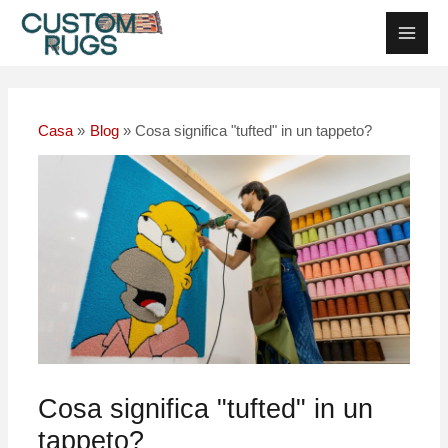
Vai
Navigazione
Men
al
posticipata
Princ
contenuto
Casa
Blog
Cosa significa "tufted" in un tappeto?
Cosa significa "tufted" in un
tappeto?