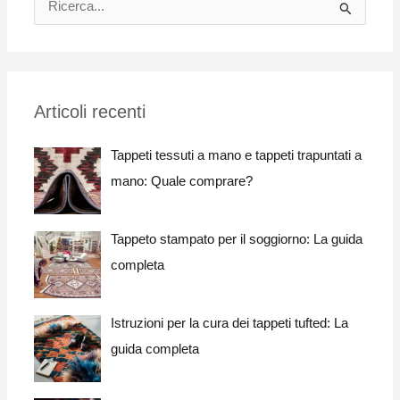
R
i
c
e
Articoli recenti
r
c
Tappeti tessuti a mano e tappeti trapuntati a
a
mano: Quale comprare?
p
e
Tappeto stampato per il soggiorno: La guida
r
completa
:
Istruzioni per la cura dei tappeti tufted: La
guida completa