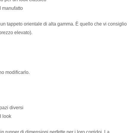
l manufatto
 un tappeto orientale di alta gamma. È quello che vi consiglio
prezzo elevato).
no modificarlo.
pazi diversi
l look
n runner di dimensioni perfette per i loro corridoi. La