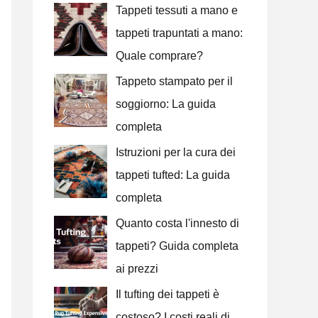
Tappeti tessuti a mano e
a
tappeti trapuntati a mano:
p
Quale comprare?
e
Tappeto stampato per il
r
soggiorno: La guida
:
completa
Istruzioni per la cura dei
tappeti tufted: La guida
completa
Quanto costa l'innesto di
tappeti? Guida completa
ai prezzi
Il tufting dei tappeti è
costoso? I costi reali di