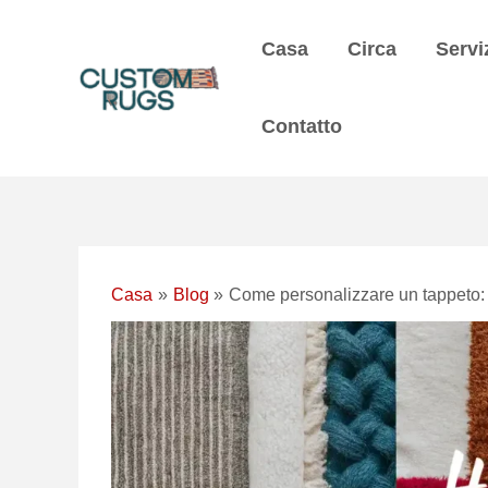
Vai
Navigazione
al
posticipata
Casa
Circa
Servi
contenuto
Contatto
Casa
Blog
Come personalizzare un tappeto: Gu