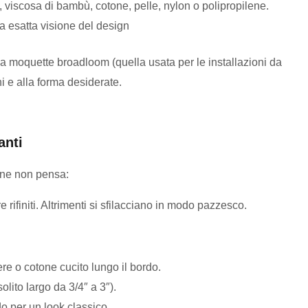
a, viscosa di bambù, cotone, pelle, nylon o polipropilene.
ra esatta visione del design
 moquette broadloom (quella usata per le installazioni da
ni e alla forma desiderate.
anti
one non pensa:
rifiniti. Altrimenti si sfilacciano in modo pazzesco.
tere o cotone cucito lungo il bordo.
olito largo da 3/4″ a 3″).
do per un look classico