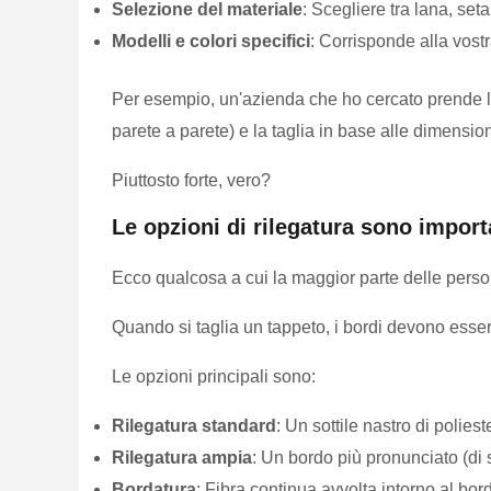
Selezione del materiale
: Scegliere tra lana, set
Modelli e colori specifici
: Corrisponde alla vost
Per esempio, un'azienda che ho cercato prende la
parete a parete) e la taglia in base alle dimensio
Piuttosto forte, vero?
Le opzioni di rilegatura sono import
Ecco qualcosa a cui la maggior parte delle pers
Quando si taglia un tappeto, i bordi devono essere 
Le opzioni principali sono:
Rilegatura standard
: Un sottile nastro di polies
Rilegatura ampia
: Un bordo più pronunciato (di s
Bordatura
: Fibra continua avvolta intorno al bor