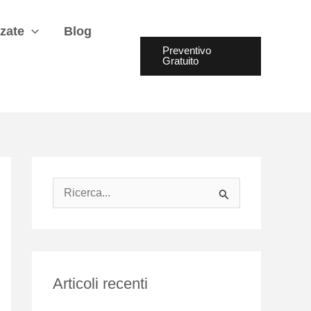
zate
Blog
Preventivo
Gratuito
R
i
c
e
Articoli recenti
r
c