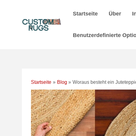
Zum
Nach
Inhalt
der
Startseite
Über
I
springen
Navigation
Benutzerdefinierte Opti
Startseite
Blog
Woraus besteht ein Juteteppic