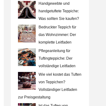
Handgewebte und
a
handgetuftete Teppiche:
c
Was sollten Sie kaufen?
h
Bedruckter Teppich für
:
das Wohnzimmer: Der
komplette Leitfaden
Pflegeanleitung für
Tuftingteppiche: Der
vollständige Leitfaden
Wie viel kostet das Tuften
von Teppichen?
Vollständiger Leitfaden
zur Preisgestaltung
Ist das Tuften von