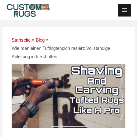
Zum
Nach
Haup
Inhalt
der
springen
Navigation
Startseite
Blog
Wie man einen Tuftingteppich rasiert: Vollständige
Anleitung in 6 Schritten