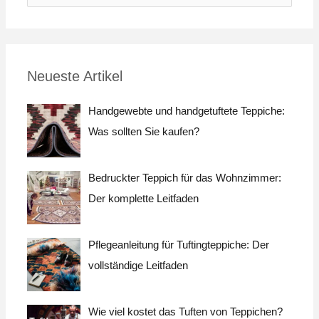
u
c
h
Neueste Artikel
e
n
Handgewebte und handgetuftete Teppiche:
a
Was sollten Sie kaufen?
c
h
Bedruckter Teppich für das Wohnzimmer:
:
Der komplette Leitfaden
Pflegeanleitung für Tuftingteppiche: Der
vollständige Leitfaden
Wie viel kostet das Tuften von Teppichen?