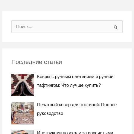
И
с
к
а
Последние статьи
т
ь
Ковры с ручным плетением и ручной
:
тафтингом: Что лучше купить?
Печатный ковер для гостиной: Полное
руководство
Инструкции по уходу за ворсистыми