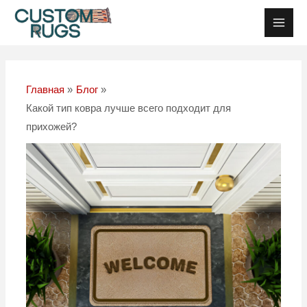
Перейти
Post
Глав
к
navigation
Мен
содержанию
Главная
Блог
Какой тип ковра лучше всего подходит для
прихожей?