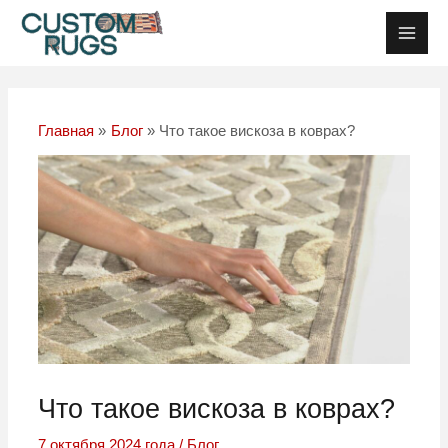
Перейти
Post
Глав
к
navigation
Мен
содержанию
Главная
Блог
Что такое вискоза в коврах?
Что такое вискоза в коврах?
7 октября 2024 года
/
Блог