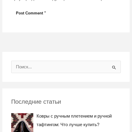
И
с
к
а
Последние статьи
т
ь
Ковры с ручным плетением и ручной
:
тафтингом: Что лучше купить?