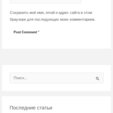
Сохранить моё имя, email и адрес сайта в этом
браузере для последующих моих комментариев.
И
с
к
а
Последние статьи
т