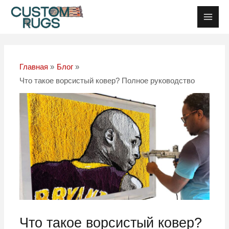
Перейти
Post
Глав
к
navigation
Мен
содержанию
Главная
Блог
Что такое ворсистый ковер? Полное руководство
Что такое ворсистый ковер?