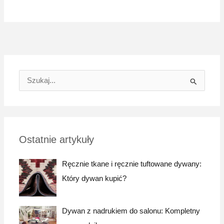
W
y
s
z
Ostatnie artykuły
u
k
Ręcznie tkane i ręcznie tuftowane dywany:
a
Który dywan kupić?
j
:
Dywan z nadrukiem do salonu: Kompletny