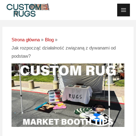
Przejdź
Nawigacja
Men
do
postów
Głów
treści
Strona główna
Blog
Jak rozpocząć działalność związaną z dywanami od
podstaw?