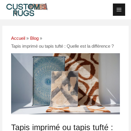
Skip
Navigation
Men
to
postale
Princ
content
Accueil
Blog
Tapis imprimé ou tapis tufté : Quelle est la différence ?
Tapis imprimé ou tapis tufté :