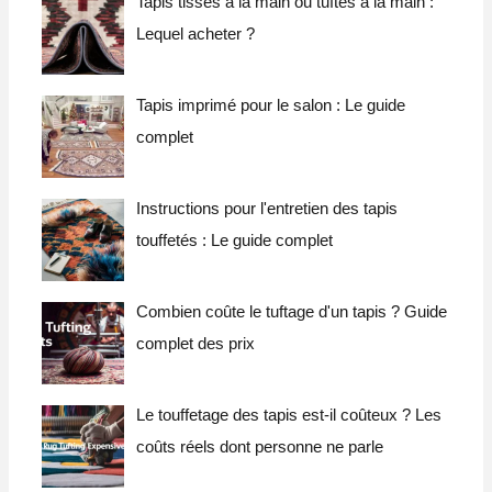
Tapis tissés à la main ou tuftés à la main :
c
Lequel acheter ?
h
e
Tapis imprimé pour le salon : Le guide
d
complet
e
:
Instructions pour l'entretien des tapis
touffetés : Le guide complet
Combien coûte le tuftage d'un tapis ? Guide
complet des prix
Le touffetage des tapis est-il coûteux ? Les
coûts réels dont personne ne parle