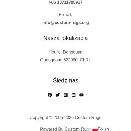
+86 13711705917
E-mail:
info@custom-rugs.org
Nasza lokalizacja
Houjie, Dongguan
Guangdong 523960, ChRL
Russian
Turkish
Śledź nas
Italian
French
Spanish
German
Copyright © 2005-2026 Custom Rugs
English
Polish
Powered By Custom Rugs